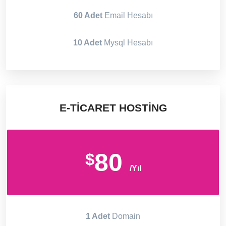
60 Adet
Email Hesabı
10 Adet
Mysql Hesabı
E-TICARET HOSTING
80
$
/Yıl
1 Adet
Domain