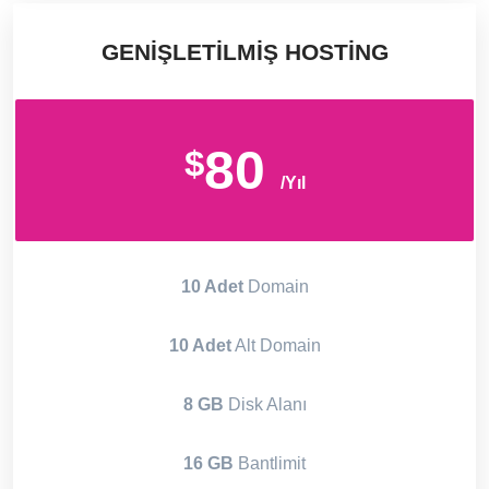
GENIŞLETILMIŞ HOSTING
80
$
/Yıl
10 Adet
Domain
10 Adet
Alt Domain
8 GB
Disk Alanı
16 GB
Bantlimit