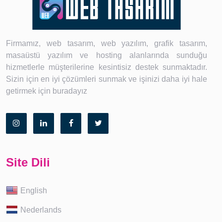
Firmamız, web tasarım, web yazılım, grafik tasarım,
masaüstü yazılım ve hosting alanlarında sunduğu
hizmetlerle müşterilerine kesintisiz destek sunmaktadır.
Sizin için en iyi çözümleri sunmak ve işinizi daha iyi hale
getirmek için buradayız
Site Dili
English
Nederlands