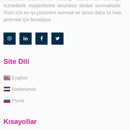
hizmetlerle müşterilerine kesintisiz destek sunmaktadır.
Sizin için en iyi çözümleri sunmak ve işinizi daha iyi hale
getirmek için buradayız
Site Dili
English
Nederlands
Руска
Kısayollar