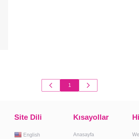
1
Site Dili
Kısayollar
H
Anasayfa
We
English