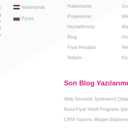
Hakkımızda
Gra
Nederlands
k
g
Projelerimiz
We
Руска
e
Hizmetlerimiz
Ma
i
e
Blog
Ho
Fiyat Hesapla
We
İletişim
Ki
Son Blog Yazılarım
Web Servisler: İşletmenizi Dij
Bulut Fiyat Teklifi Programı: İşl
CRM Yazılımı: Müşteri İlişkiler