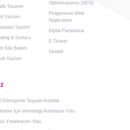
Optimizasyonu (SEO)
fik Tasarım
Progressive Web
b Yazılım
Application
saüstü Yazılım
Dijital Pazarlama
sting & Sunucu
E-Ticaret
b Site Bakım
Destek
osk Yazılım
ız
ital Dönüşüme Taşıyan Anahtar
etmeler İçin Verimliliği Artırmanın Yolu
inizi Yönetmenin Yolu