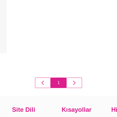
1
Site Dili
Kısayollar
H