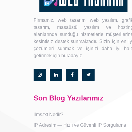
Firmamız, web tasarım, web yazılım, grafi
tasarım, masaüstü yazılım ve hostin
alanlarında sunduğu hizmetlerle müşterilerin
kesintisiz destek sunmaktadır. Sizin için en iy
çözümleri sunmak ve işinizi daha iyi hal
getirmek için buradayız
Son Blog Yazılarımız
llms.txt Nedir?
IP Adresim — Hızlı ve Güvenli IP Sorgulama