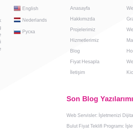
Anasayfa
We
English
Hakkımızda
Gra
Nederlands
k
g
Projelerimiz
We
Руска
e
Hizmetlerimiz
Ma
i
e
Blog
Ho
Fiyat Hesapla
We
İletişim
Ki
Son Blog Yazılarım
Web Servisler: İşletmenizi Dij
Bulut Fiyat Teklifi Programı: İşl